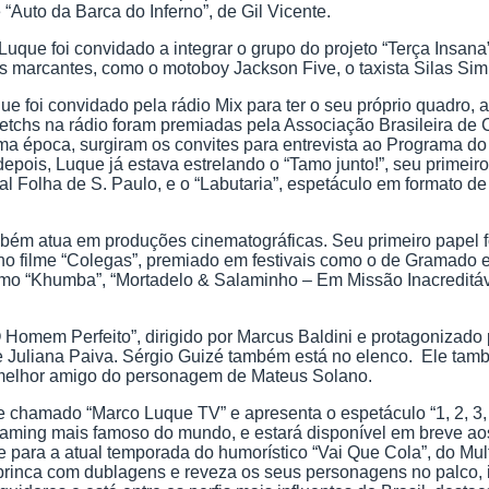
Auto da Barca do Inferno”, de Gil Vicente.
uque foi convidado a integrar o grupo do projeto “Terça Insana”,
arcantes, como o motoboy Jackson Five, o taxista Silas Simpl
ue foi convidado pela rádio Mix para ter o seu próprio quadro,
tchs na rádio foram premiadas pela Associação Brasileira de C
época, surgiram os convites para entrevista ao Programa do J
is, Luque já estava estrelando o “Tamo junto!”, seu primeiro 
l Folha de S. Paulo, e o “Labutaria”, espetáculo em formato d
bém atua em produções cinematográficas. Seu primeiro papel foi
 no filme “Colegas”, premiado em festivais como o de Gramado
mo “Khumba”, “Mortadelo & Salaminho – Em Missão Inacreditáv
Homem Perfeito”, dirigido por Marcus Baldini e protagonizado 
 Juliana Paiva. Sérgio Guizé também está no elenco. Ele tamb
 melhor amigo do personagem de Mateus Solano.
chamado “Marco Luque TV” e apresenta o espetáculo “1, 2, 3, t
streaming mais famoso do mundo, e estará disponível em breve 
 para a atual temporada do humorístico “Vai Que Cola”, do Mu
rinca com dublagens e reveza os seus personagens no palco, in