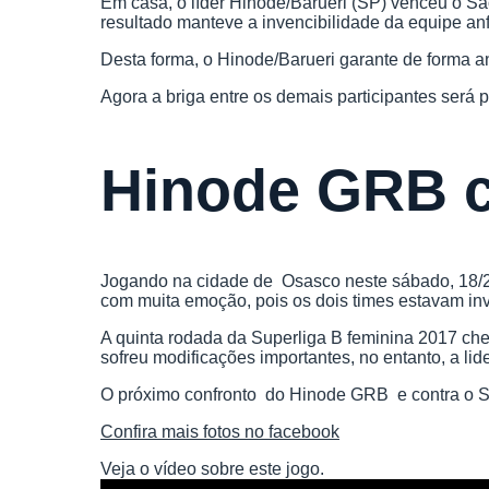
Em casa, o líder Hinode/Barueri (SP) venceu o São
resultado manteve a invencibilidade da equipe an
Desta forma, o Hinode/Barueri garante de forma an
Agora a briga entre os demais participantes será pa
Hinode GRB c
Jogando na cidade de Osasco neste sábado, 18/2,
com muita emoção, pois os dois times estavam inv
A quinta rodada da Superliga B feminina 2017 che
sofreu modificações importantes, no entanto, a l
O próximo confronto do Hinode GRB e contra o São
Confira mais fotos no facebook
Veja o vídeo sobre este jogo.