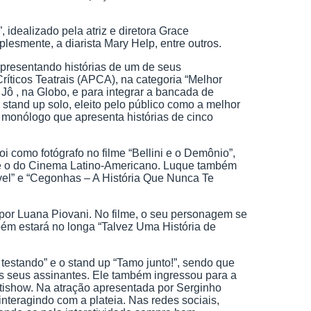
 idealizado pela atriz e diretora Grace
esmente, a diarista Mary Help, entre outros.
 apresentando histórias de um de seus
ríticos Teatrais (APCA), na categoria “Melhor
ô , na Globo, e para integrar a bancada de
stand up solo, eleito pelo público como a melhor
e monólogo que apresenta histórias de cinco
 como fotógrafo no filme “Bellini e o Demônio”,
 e o do Cinema Latino-Americano. Luque também
el” e “Cegonhas – A História Que Nunca Te
por Luana Piovani. No filme, o seu personagem se
ém estará no longa “Talvez Uma História de
estando” e o stand up “Tamo junto!”, sendo que
aos seus assinantes. Ele também ingressou para a
ltishow. Na atração apresentada por Serginho
teragindo com a plateia. Nas redes sociais,