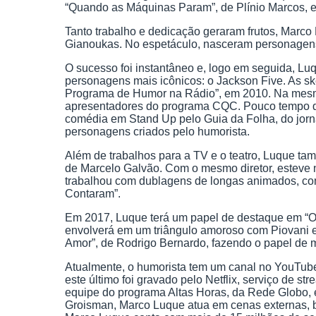
“Quando as Máquinas Param”, de Plínio Marcos, e “
Tanto trabalho e dedicação geraram frutos, Marco L
Gianoukas. No espetáculo, nasceram personagens m
O sucesso foi instantâneo e, logo em seguida, Luq
personagens mais icônicos: o Jackson Five. As ske
Programa de Humor na Rádio”, em 2010. Na mesma 
apresentadores do programa CQC. Pouco tempo depo
comédia em Stand Up pelo Guia da Folha, do jorna
personagens criados pelo humorista.
Além de trabalhos para a TV e o teatro, Luque tam
de Marcelo Galvão. Com o mesmo diretor, esteve
trabalhou com dublagens de longas animados, co
Contaram”.
Em 2017, Luque terá um papel de destaque em “O 
envolverá em um triângulo amoroso com Piovani e
Amor”, de Rodrigo Bernardo, fazendo o papel de
Atualmente, o humorista tem um canal no YouTube 
este último foi gravado pelo Netflix, serviço de 
equipe do programa Altas Horas, da Rede Globo, e
Groisman, Marco Luque atua em cenas externas, b