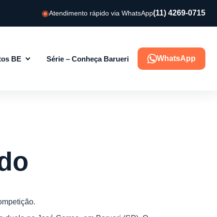
(11) 4269-0715
Atendimento rápido via WhatsApp
WhatsApp
tos BE
Série – Conheça Barueri
rdo
competição.