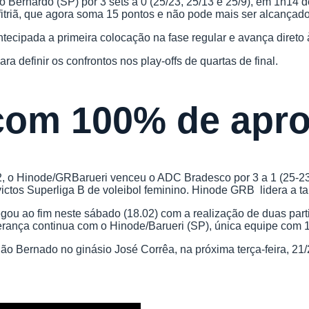
 Bernardo (SP) por 3 sets a 0 (25/23, 25/13 e 25/9), em 1h14 
fitriã, que agora soma 15 pontos e não pode mais ser alcançad
tecipada a primeira colocação na fase regular e avança direto 
ra definir os confrontos nos play-offs de quartas de final.
om 100% de apro
 o Hinode/GRBarueri venceu o ADC Bradesco por 3 a 1 (25-23, 
ictos Superliga B de voleibol feminino. Hinode GRB lidera a t
gou ao fim neste sábado (18.02) com a realização de duas part
iderança continua com o Hinode/Barueri (SP), única equipe com
 Bernado no ginásio José Corrêa, na próxima terça-feira, 21/