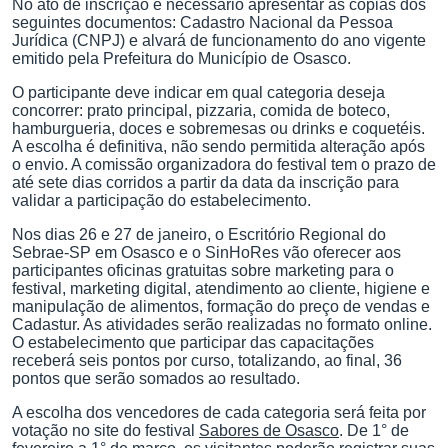
No ato de inscrição é necessário apresentar as cópias dos
seguintes documentos: Cadastro Nacional da Pessoa
Jurídica (CNPJ) e alvará de funcionamento do ano vigente
emitido pela Prefeitura do Município de Osasco.
O participante deve indicar em qual categoria deseja
concorrer: prato principal, pizzaria, comida de boteco,
hamburgueria, doces e sobremesas ou drinks e coquetéis.
A escolha é definitiva, não sendo permitida alteração após
o envio. A comissão organizadora do festival tem o prazo de
até sete dias corridos a partir da data da inscrição para
validar a participação do estabelecimento.
Nos dias 26 e 27 de janeiro, o Escritório Regional do
Sebrae-SP em Osasco e o SinHoRes vão oferecer aos
participantes oficinas gratuitas sobre marketing para o
festival, marketing digital, atendimento ao cliente, higiene e
manipulação de alimentos, formação do preço de vendas e
Cadastur. As atividades serão realizadas no formato online.
O estabelecimento que participar das capacitações
receberá seis pontos por curso, totalizando, ao final, 36
pontos que serão somados ao resultado.
A escolha dos vencedores de cada categoria será feita por
votação no site do festival
Sabores de Osasco
. De 1° de