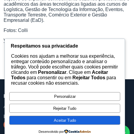
acadêmicos das áreas tecnológicas ligadas aos cursos de
Logística, Gestão de Tecnologia da Informação, Eventos,
Transporte Terrestre, Comércio Exterior e Gestão
Empresarial (EaD).
Fotos: Colli
Veja mais fotos no Facebook.
Respeitamos sua privacidade
Cookies nos ajudam a melhorar sua experiência,
entregar conteúdo personalizado e analisar o
tráfego. Você pode escolher quais cookies permitir
clicando em
Personalizar
. Clique em
Aceitar
Todos
para consentir ou em
Rejeitar Todos
para
recusar cookies não essenciais.
Barueri Eventos
Personalizar
Assessoria, equipamentos e produções para eventos.
Rejeitar Tudo
baruerieventos@gmail.com
Aceitar Tudo
Desenvolvido por