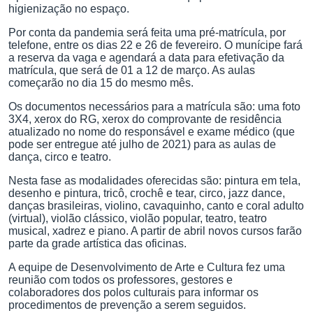
higienização no espaço.
Por conta da pandemia será feita uma pré-matrícula, por
telefone, entre os dias 22 e 26 de fevereiro. O munícipe fará
a reserva da vaga e agendará a data para efetivação da
matrícula, que será de 01 a 12 de março. As aulas
começarão no dia 15 do mesmo mês.
Os documentos necessários para a matrícula são: uma foto
3X4, xerox do RG, xerox do comprovante de residência
atualizado no nome do responsável e exame médico (que
pode ser entregue até julho de 2021) para as aulas de
dança, circo e teatro.
Nesta fase as modalidades oferecidas são: pintura em tela,
desenho e pintura, tricô, crochê e tear, circo, jazz dance,
danças brasileiras, violino, cavaquinho, canto e coral adulto
(virtual), violão clássico, violão popular, teatro, teatro
musical, xadrez e piano. A partir de abril novos cursos farão
parte da grade artística das oficinas.
A equipe de Desenvolvimento de Arte e Cultura fez uma
reunião com todos os professores, gestores e
colaboradores dos polos culturais para informar os
procedimentos de prevenção a serem seguidos.