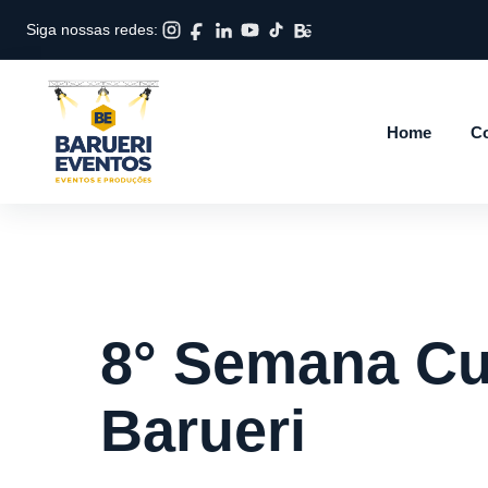
Siga nossas redes:
Home
Co
8° Semana Cul
Barueri