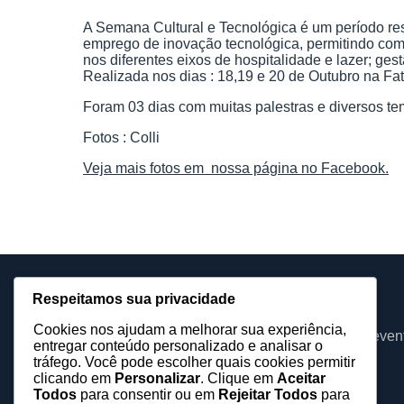
A Semana Cultural e Tecnológica é um período res
emprego de inovação tecnológica, permitindo com
nos diferentes eixos de hospitalidade e lazer; ges
Realizada nos dias : 18,19 e 20 de Outubro na Fat
Foram 03 dias com muitas palestras e diversos te
Fotos : Colli
Veja mais fotos em nossa página no Facebook.
Respeitamos sua privacidade
Barueri Eventos
Cookies nos ajudam a melhorar sua experiência,
Assessoria, equipamentos e produções para even
entregar conteúdo personalizado e analisar o
tráfego. Você pode escolher quais cookies permitir
baruerieventos@gmail.com
clicando em
Personalizar
. Clique em
Aceitar
Todos
para consentir ou em
Rejeitar Todos
para