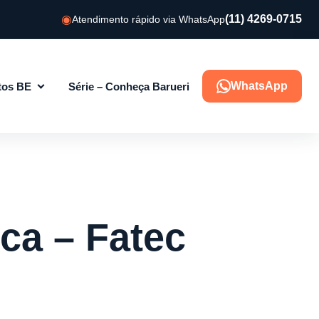
(11) 4269-0715
Atendimento rápido via WhatsApp
WhatsApp
tos BE
Série – Conheça Barueri
ca – Fatec