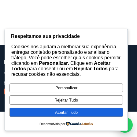
Respeitamos sua privacidade
Cookies nos ajudam a melhorar sua experiência,
entregar conteúdo personalizado e analisar o
tráfego. Você pode escolher quais cookies permitir
Barueri Eventos
clicando em
Personalizar
. Clique em
Aceitar
Todos
para consentir ou em
Rejeitar Todos
para
Assessoria, equipamentos e produções para eventos.
recusar cookies não essenciais.
baruerieventos@gmail.com
Personalizar
Rejeitar Tudo
Aceitar Tudo
Desenvolvido por