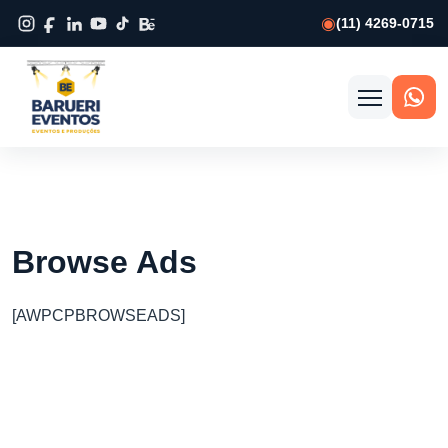
(11) 4269-0715
Abrir
menu
Browse Ads
[AWPCPBROWSEADS]