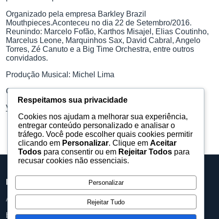
Organizado pela empresa Barkley Brazil
Mouthpieces.Aconteceu no dia 22 de Setembro/2016.
Reunindo: Marcelo Fofão, Karthos Misajel, Elias Coutinho,
Marcelus Leone, Marquinhos Sax, David Cabral, Angelo
Torres, Zé Canuto e a Big Time Orchestra, entre outros
convidados.
Produção Musical: Michel Lima
Organização do evento: Lilian Gomes Delfino
Respeitamos sua privacidade
Veja as fotos deste evento no Facebook
.
Cookies nos ajudam a melhorar sua experiência,
entregar conteúdo personalizado e analisar o
tráfego. Você pode escolher quais cookies permitir
clicando em
Personalizar
. Clique em
Aceitar
Todos
para consentir ou em
Rejeitar Todos
para
recusar cookies não essenciais.
Barueri Eventos
Personalizar
Assessoria, equipamentos e produções para eventos.
Rejeitar Tudo
baruerieventos@gmail.com