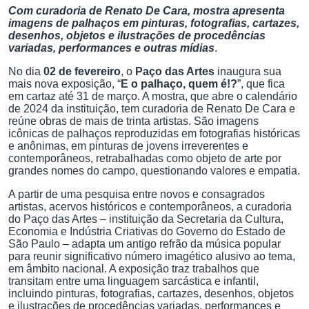
Com curadoria de Renato De Cara, mostra apresenta
imagens de palhaços em pinturas, fotografias, cartazes,
desenhos, objetos e ilustrações de procedências
variadas, performances e outras mídias
.
No dia
02 de fevereiro
, o
Paço das Artes
inaugura sua
mais nova exposição, “
E o palhaço, quem é!?
”, que fica
em cartaz até 31 de março. A mostra, que abre o calendário
de 2024 da instituição, tem curadoria de Renato De Cara e
reúne obras de mais de trinta artistas. São imagens
icônicas de palhaços reproduzidas em fotografias históricas
e anônimas, em pinturas de jovens irreverentes e
contemporâneos, retrabalhadas como objeto de arte por
grandes nomes do campo, questionando valores e empatia.
A partir de uma pesquisa entre novos e consagrados
artistas, acervos históricos e contemporâneos, a curadoria
do Paço das Artes – instituição da Secretaria da Cultura,
Economia e Indústria Criativas do Governo do Estado de
São Paulo – adapta um antigo refrão da música popular
para reunir significativo número imagético alusivo ao tema,
em âmbito nacional. A exposição traz trabalhos que
transitam entre uma linguagem sarcástica e infantil,
incluindo pinturas, fotografias, cartazes, desenhos, objetos
e ilustrações de procedências variadas, performances e