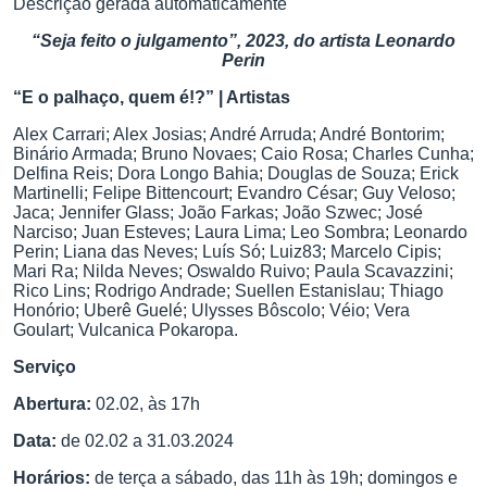
“Seja feito o julgamento”, 2023, do artista Leonardo
Perin
“E o palhaço, quem é!?” | Artistas
Alex Carrari; Alex Josias; André Arruda; André Bontorim;
Binário Armada; Bruno Novaes; Caio Rosa; Charles Cunha;
Delfina Reis; Dora Longo Bahia; Douglas de Souza; Erick
Martinelli; Felipe Bittencourt; Evandro César; Guy Veloso;
Jaca; Jennifer Glass; João Farkas; João Szwec; José
Narciso; Juan Esteves; Laura Lima; Leo Sombra; Leonardo
Perin; Liana das Neves; Luís Só; Luiz83; Marcelo Cipis;
Mari Ra; Nilda Neves; Oswaldo Ruivo; Paula Scavazzini;
Rico Lins; Rodrigo Andrade; Suellen Estanislau; Thiago
Honório; Uberê Guelé; Ulysses Bôscolo; Véio; Vera
Goulart; Vulcanica Pokaropa.
Serviço
Abertura:
02.02, às 17h
Data:
de 02.02 a 31.03.2024
Horários:
de terça a sábado, das 11h às 19h; domingos e