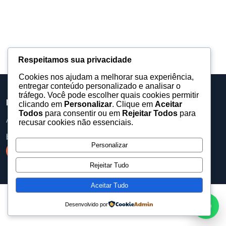
Respeitamos sua privacidade
Cookies nos ajudam a melhorar sua experiência,
entregar conteúdo personalizado e analisar o
tráfego. Você pode escolher quais cookies permitir
Barueri Eventos
clicando em
Personalizar
. Clique em
Aceitar
Todos
para consentir ou em
Rejeitar Todos
para
Assessoria, equipamentos e produções para eventos.
recusar cookies não essenciais.
baruerieventos@gmail.com
Personalizar
Rejeitar Tudo
Aceitar Tudo
Desenvolvido por