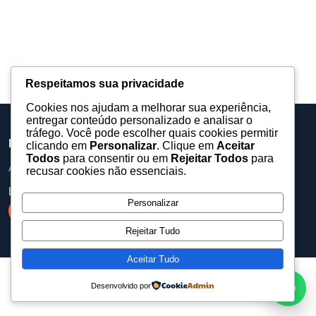
Respeitamos sua privacidade
Cookies nos ajudam a melhorar sua experiência,
entregar conteúdo personalizado e analisar o
tráfego. Você pode escolher quais cookies permitir
Barueri Eventos
clicando em
Personalizar
. Clique em
Aceitar
Todos
para consentir ou em
Rejeitar Todos
para
Assessoria, equipamentos e produções para eventos.
recusar cookies não essenciais.
baruerieventos@gmail.com
Personalizar
Rejeitar Tudo
Aceitar Tudo
Desenvolvido por