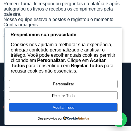
Romeu Tuma Jr, respondou perguntas da platéia e após
autografou os livros e recebeu os comprimentos pela
palestra.
Nossa equipe estava a postos e registrou o momento.
Confira imagens.
Respeitamos sua privacidade
Veja mais fotos no Facebook
Cookies nos ajudam a melhorar sua experiência,
entregar conteúdo personalizado e analisar o
tráfego. Você pode escolher quais cookies permitir
clicando em
Personalizar
. Clique em
Aceitar
Todos
para consentir ou em
Rejeitar Todos
para
recusar cookies não essenciais.
Barueri Eventos
Personalizar
Assessoria, equipamentos e produções para eventos.
Rejeitar Tudo
baruerieventos@gmail.com
Aceitar Tudo
Desenvolvido por