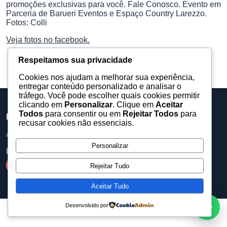
promoções exclusivas para você. Fale Conosco. Evento em
Parceria de Barueri Eventos e Espaço Country Larezzo.
Fotos: Colli
Veja fotos no facebook.
Respeitamos sua privacidade
Cookies nos ajudam a melhorar sua experiência,
entregar conteúdo personalizado e analisar o
tráfego. Você pode escolher quais cookies permitir
clicando em
Personalizar
. Clique em
Aceitar
Todos
para consentir ou em
Rejeitar Todos
para
Barueri Eventos
recusar cookies não essenciais.
Assessoria, equipamentos e produções para eventos.
Personalizar
baruerieventos@gmail.com
Rejeitar Tudo
Aceitar Tudo
Desenvolvido por