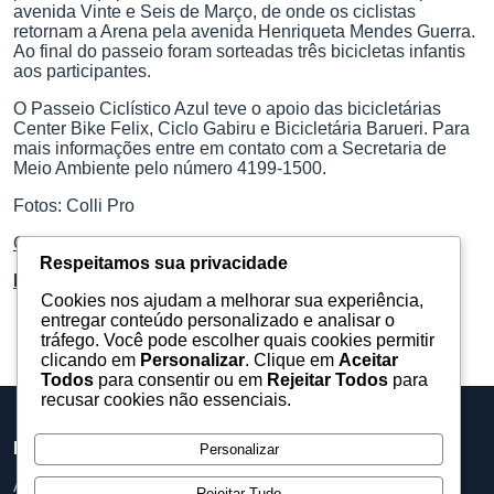
avenida Vinte e Seis de Março, de onde os ciclistas
retornam a Arena pela avenida Henriqueta Mendes Guerra.
Ao final do passeio foram sorteadas três bicicletas infantis
aos participantes.
O Passeio Ciclístico Azul teve o apoio das bicicletárias
Center Bike Felix, Ciclo Gabiru e Bicicletária Barueri. Para
mais informações entre em contato com a Secretaria de
Meio Ambiente pelo número 4199-1500.
Fotos: Colli Pro
Confira no facebook todas as fotos
Respeitamos sua privacidade
Fotos com qualidade total no Flickr
Cookies nos ajudam a melhorar sua experiência,
entregar conteúdo personalizado e analisar o
tráfego. Você pode escolher quais cookies permitir
clicando em
Personalizar
. Clique em
Aceitar
Todos
para consentir ou em
Rejeitar Todos
para
recusar cookies não essenciais.
Barueri Eventos
Personalizar
Assessoria, equipamentos e produções para eventos.
Rejeitar Tudo