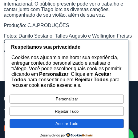
internacional. O público presente pode ver o trabalho e
cantar junto com Tiago Iorc as diversas canções,
acompanhado de seu violão, além de sua voz.
Produção: C.A.PRODUÇÕES
Fotos: Danilo Sestario, Talles Augusto e Wellington Freitas
Oliveira
Respeitamos sua privacidade
Veja o Álbum no Facebook.
Cookies nos ajudam a melhorar sua experiência,
entregar conteúdo personalizado e analisar o
tráfego. Você pode escolher quais cookies permitir
clicando em
Personalizar
. Clique em
Aceitar
Todos
para consentir ou em
Rejeitar Todos
para
recusar cookies não essenciais.
Barueri Eventos
Personalizar
Assessoria, equipamentos e produções para eventos.
Rejeitar Tudo
baruerieventos@gmail.com
Aceitar Tudo
Desenvolvido por