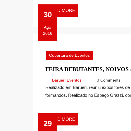
READ
READ MORE
30
MORE
Ago
2016
Agosto
30,
2016
Cobertura de Eventos
FEIRA DEBUTANTES, NOIVO
Barueri
Barueri Eventos
0 Comments
Eventos
Realizado em Barueri, reuniu expositores de diversos serviços úteis para os noivos, debutantes e
formandos. Realizado no Espaço Grazzi, cont
READ
READ MORE
29
MORE