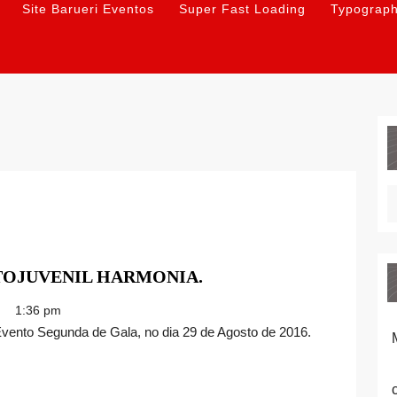
Site Barueri Eventos
Super Fast Loading
Typograp
CORAL
TOJUVENIL HARMONIA.
E
1:36 pm
ORQUESTRA
INFANTOJUVENIL
HARMONIA.