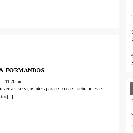
FEIRA
S & FORMANDOS
DEBUTANTES,
11:28 am
NOIVOS
&
ou[...]
FORMANDOS
c
c