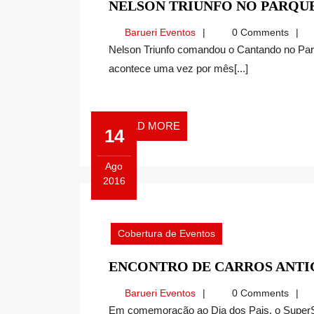
NELSON TRIUNFO NO PARQU
Barueri
Barueri Eventos
0 Comments
Eventos
Nelson Triunfo comandou o Cantando no Parque, programa da Secretaria de Cultura e Turismo que
acontece uma vez por mês[...]
READ
READ MORE
14
MORE
Ago
2016
Agosto
14,
2016
Cobertura de Eventos
ENCONTRO DE CARROS ANTI
Barueri
Barueri Eventos
0 Comments
Eventos
Em comemoração ao Dia dos Pais, o SuperShopping Osasco realizou no último dia 14 de Agosto,