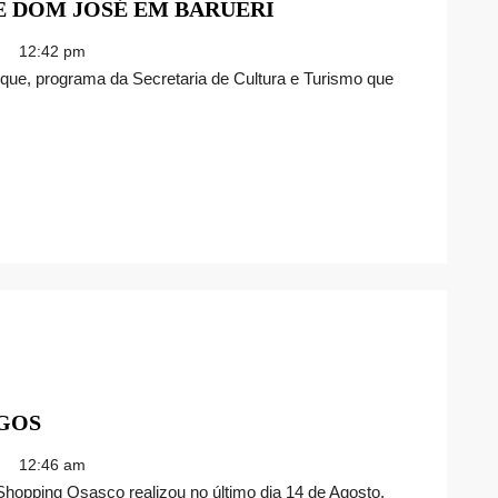
NELSON
E DOM JOSÉ EM BARUERI
TRIUNFO
12:42 pm
NO
PARQUE
DOM
JOSÉ
EM
BARUERI
ENCONTRO
GOS
DE
12:46 am
CARROS