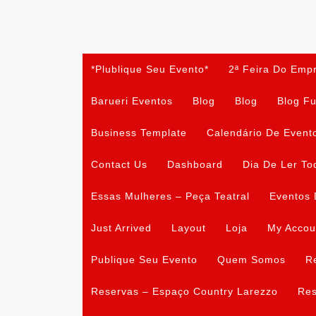
Skip
to
content
*Plublique Seu Evento*
2ª Feira Do Emp
Barueri Eventos
Blog
Blog
Blog Fu
Business Template
Calendário De Event
Contact Us
Dashboard
Dia De Ler To
Essas Mulheres – Peça Teatral
Eventos 
Just Arrived
Layout
Loja
My Accou
Publique Seu Evento
Quem Somos
R
Reservas – Espaço Country Larezzo
Res