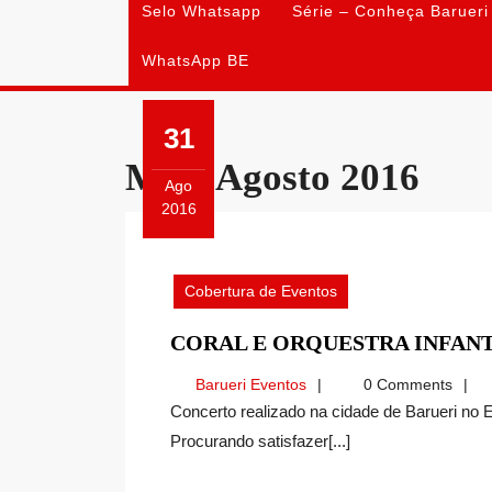
Selo Whatsapp
Série – Conheça Barueri
WhatsApp BE
31
Mês:
Agosto 2016
Ago
2016
Agosto
31,
2016
Cobertura de Eventos
CORAL E ORQUESTRA INFAN
Barueri
Barueri Eventos
0 Comments
Eventos
Concerto realizado na cidade de Barueri no Evento Segunda de Gala, no dia 29 de Agosto de 2016.
Procurando satisfazer[...]