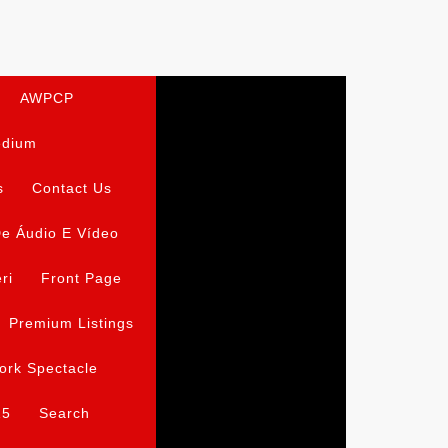
AWPCP
edium
s
Contact Us
e Áudio E Vídeo
ri
Front Page
Premium Listings
ork Spectacle
15
Search