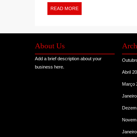
READ
READ MORE
MORE
About Us
Arch
Add a brief description about your
Outubr
business here.
Abril 2
Março 
Janeiro
Dezemb
Novemb
Janeiro