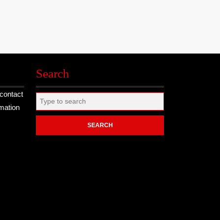
Search
contact
Search
rmation
for: