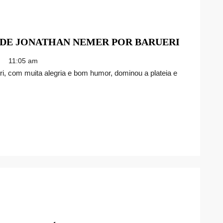
VEJA
 DE JONATHAN NEMER POR BARUERI
IMAGEN
11:05 am
DO
STAND-
UP
DE
JONATH
NEMER
POR
BARUER