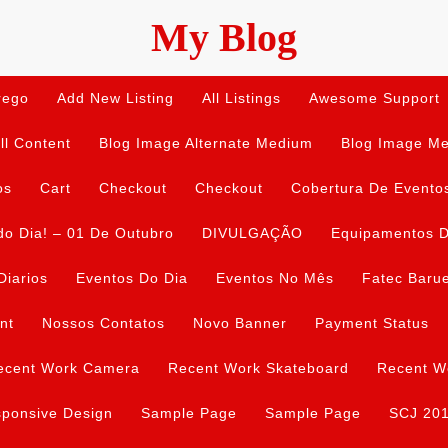
My Blog
rego
Add New Listing
All Listings
Awesome Support
ll Content
Blog Image Alternate Medium
Blog Image M
os
Cart
Checkout
Checkout
Cobertura De Evento
do Dia! – 01 De Outubro
DIVULGAÇÃO
Equipamentos D
Diarios
Eventos Do Dia
Eventos No Mês
Fatec Barue
nt
Nossos Contatos
Novo Banner
Payment Status
ecent Work Camera
Recent Work Skateboard
Recent W
ponsive Design
Sample Page
Sample Page
SCJ 20