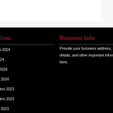
ives
Business Info
Provide your business address, 
o 2024
details, and other important info
024
here.
2024
 2024
ro 2023
ro 2023
 2023