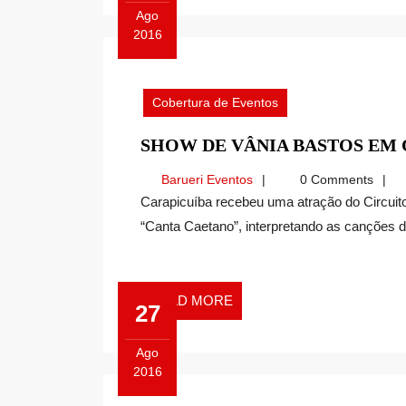
Ago
2016
Agosto
29,
2016
Cobertura de Eventos
SHOW DE VÂNIA BASTOS EM 
Barueri
Barueri Eventos
0 Comments
Eventos
Carapicuíba recebeu uma atração do Circuito Cultural Paulista: a cantora Vânia Bastos no projeto
“Canta Caetano”, interpretando as canções de
READ
READ MORE
27
MORE
Ago
2016
Agosto