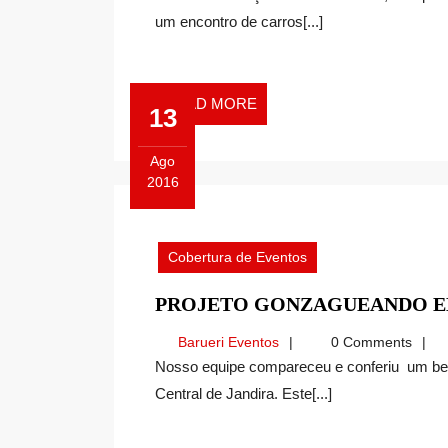
um encontro de carros[...]
READ
READ MORE
13
MORE
Ago
2016
Agosto
13,
2016
Cobertura de Eventos
PROJETO GONZAGUEANDO E
Barueri
Barueri Eventos
0 Comments
Eventos
Nosso equipe compareceu e conferiu um belo som e muita gente alegre. Uma festa na praça
Central de Jandira. Este[...]