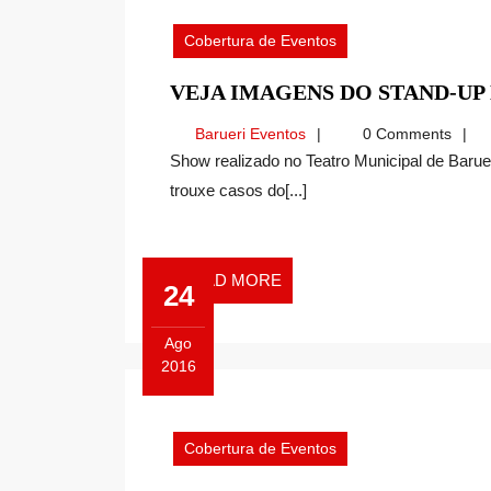
27,
2016
Cobertura de Eventos
VEJA IMAGENS DO STAND-UP
Barueri
Barueri Eventos
0 Comments
Eventos
Show realizado no Teatro Municipal de Barueri, com muita alegria e bom humor, dominou a plateia e
trouxe casos do[...]
READ
READ MORE
24
MORE
Ago
2016
Agosto
24,
2016
Cobertura de Eventos