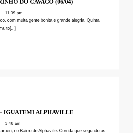
HAPPY
NHO DO CAVACO (06/04)
LAREZZO
11:09 pm
COM
ROGERINHO
ito[...]
DO
CAVACO
(06/04)
TRACK&FIELD
 – IGUATEMI ALPHAVILLE
–
3:48 am
RUN