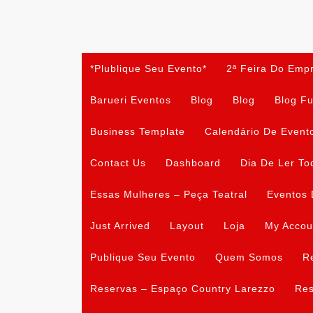
Skip
to
content
*Plublique Seu Evento*
2ª Feira Do Emp
Barueri Eventos
Blog
Blog
Blog Fu
Business Template
Calendário De Event
Contact Us
Dashboard
Dia De Ler To
Essas Mulheres – Peça Teatral
Eventos 
Just Arrived
Layout
Loja
My Accou
Publique Seu Evento
Quem Somos
R
Reservas – Espaço Country Larezzo
Res