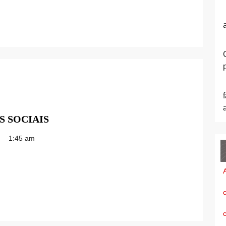
BARUERI
S SOCIAIS
EVENTOS
1:45 am
NAS
REDES
SOCIAIS
c
c