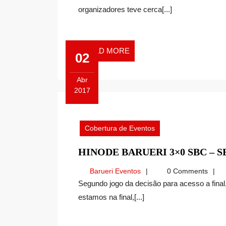
organizadores teve cerca[...]
READ
READ MORE
02
MORE
Abr
2017
Abril
2,
2017
Cobertura de Eventos
HINODE BARUERI 3×0 SBC – S
Barueri
Barueri Eventos
0 Comments
Eventos
Segundo jogo da decisão para acesso a final, o Hinode Barueri venceu as duas partidas, e agora
estamos na final,[...]