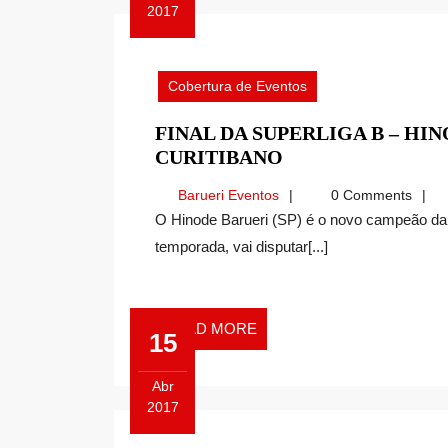
2017
Abril
16,
2017
Cobertura de Eventos
FINAL DA SUPERLIGA B – HI
FINAL
CURITIBANO
DA
Barueri
Barueri Eventos
0 Comments
SUPERLIGA
Eventos
O Hinode Barueri (SP) é o novo campeão da Superliga B Feminina de Vôlei e, na próxima
B
temporada, vai disputar[...]
–
HINODE
BARUERI
3×0
READ
READ MORE
15
CLUBE
MORE
CURITIBANO
Abr
2017
Abril