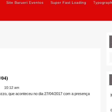
Site Barueri Eventos
Super Fast Loading
Typograp
DENNY
04)
SILVA
10:12 am
NA
LAREZZO
(27/04)