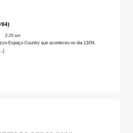
DENNY
04)
SILVA
2:29 am
NA
LAREZZO
..]
(13/04)