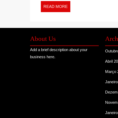
READ
READ MORE
MORE
About Us
Arch
Add a brief description about your
Outubr
business here.
Abril 2
Março 
Janeiro
Dezemb
Novemb
Janeiro