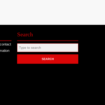
Search
contact
Search
rmation
for: