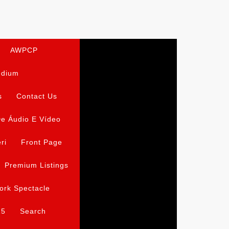
AWPCP
edium
s
Contact Us
e Áudio E Vídeo
ri
Front Page
Premium Listings
ork Spectacle
15
Search