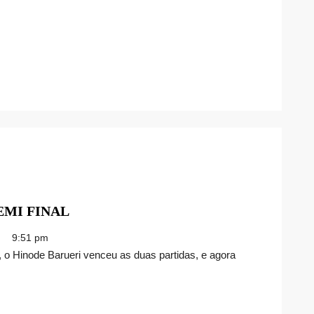
SERIES
–
IGUATEMI
ALPHAVILLE
HINODE
EMI FINAL
BARUERI
9:51 pm
3×0
SBC
–
SEMI
FINAL