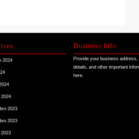
ives
Business Info
Provide your business address, 
o 2024
details, and other important info
024
here.
2024
 2024
ro 2023
ro 2023
 2023