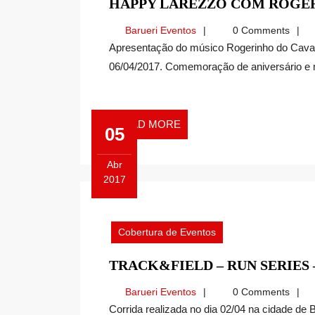
HAPPY LAREZZO COM ROGERI
Barueri
Barueri Eventos
0 Comments
Eventos
Apresentação do músico Rogerinho do Cavaco, com muita gente bonita e grande alegria. Quinta,
06/04/2017. Comemoração de aniversário e mu
READ
READ MORE
05
MORE
Abr
2017
Abril
5,
2017
Cobertura de Eventos
TRACK&FIELD – RUN SERIES
Barueri
Barueri Eventos
0 Comments
Eventos
Corrida realizada no dia 02/04 na cidade de Barueri, no Bairro de Alphaville. Corrida que segundo os