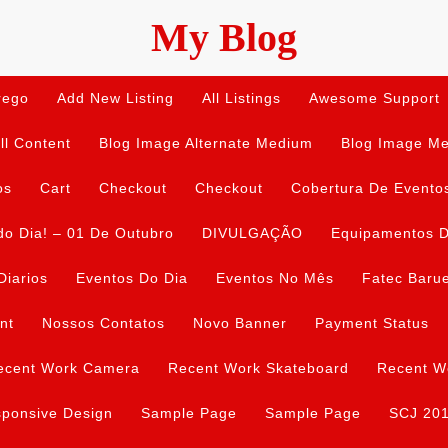
My Blog
rego
Add New Listing
All Listings
Awesome Support
ll Content
Blog Image Alternate Medium
Blog Image M
os
Cart
Checkout
Checkout
Cobertura De Evento
do Dia! – 01 De Outubro
DIVULGAÇÃO
Equipamentos D
Diarios
Eventos Do Dia
Eventos No Mês
Fatec Barue
nt
Nossos Contatos
Novo Banner
Payment Status
ecent Work Camera
Recent Work Skateboard
Recent W
ponsive Design
Sample Page
Sample Page
SCJ 20