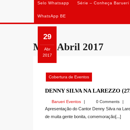
Selo Whatsapp
Série – Conheça Barueri
WhatsApp BE
29
Mês:
Abril 2017
Abr
2017
Abril
29,
2017
Cobertura de Eventos
DENNY SILVA NA LAREZZO (27/
Barueri
Barueri Eventos
0 Comments
Eventos
Apresentação do Cantor Denny Silva na Larezzo, que aconteceu no dia 27/04/2017 com a presença
de muita gente bonita, comemoração[...]