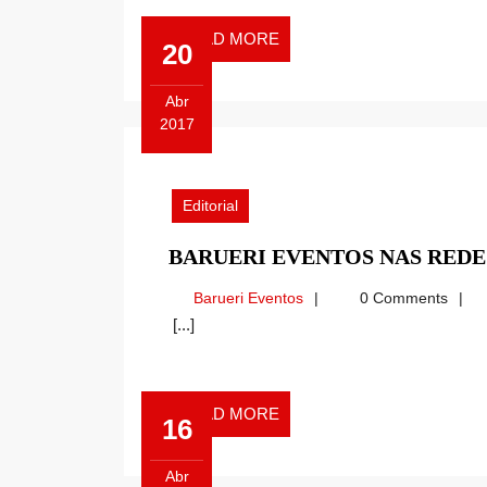
READ
READ MORE
20
MORE
Abr
2017
Abril
20,
2017
Editorial
BARUERI EVENTOS NAS REDE
Barueri
Barueri Eventos
0 Comments
Eventos
[...]
READ
READ MORE
16
MORE
Abr