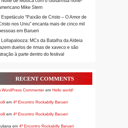
Noite de Música com o Guitarrista norte-
americano Mike Stern
Espetáculo “Paixão de Cristo – O Amor de
Cristo nos Uniu” encanta mais de cinco mil
pessoas em Barueri
Lollapalooza: MCs da Batalha da Aldeia
fazem duelos de rimas de xaveco e são
atração à parte dentro do festival
RECENT COMMENTS
A WordPress Commenter
em
Hello world!
olli
em
4º Encontro Rockabilly Barueri
olli
em
4º Encontro Rockabilly Barueri
Juliana
em
4º Encontro Rockabilly Barueri