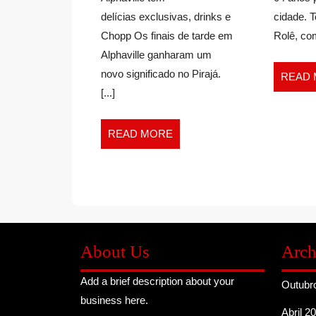
delícias exclusivas, drinks e
cidade. 
Chopp Os finais de tarde em
Rolê, com
Alphaville ganharam um
novo significado no Pirajá.
READ
[...]
READ
READ MORE
MORE
About Us
Arch
Add a brief description about your
Outubr
business here.
Abril 2