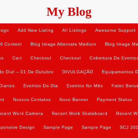
My Blog
rego
Add New Listing
All Listings
Awesome Support
ll Content
Blog Image Alternate Medium
Blog Image M
os
Cart
Checkout
Checkout
Cobertura De Evento
do Dia! – 01 De Outubro
DIVULGAÇÃO
Equipamentos D
Diarios
Eventos Do Dia
Eventos No Mês
Fatec Barue
nt
Nossos Contatos
Novo Banner
Payment Status
ecent Work Camera
Recent Work Skateboard
Recent W
ponsive Design
Sample Page
Sample Page
SCJ 20