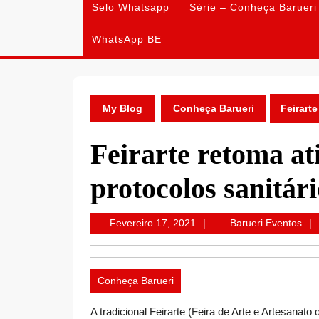
Selo Whatsapp
Série – Conheça Barueri
WhatsApp BE
My Blog
Conheça Barueri
Feirart
Feirarte retoma at
protocolos sanitári
Fevereiro
Bar
Fevereiro 17, 2021
Barueri Eventos
17,
Eve
2021
Conheça Barueri
A tradicional Feirarte (Feira de Arte e Artesanato