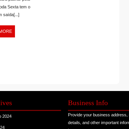
Toda Sexta tem o
 saída[...]
READ
 MORE
MORE
ives
Business Info
Provide your business address, 
o 2024
details, and other important info
024