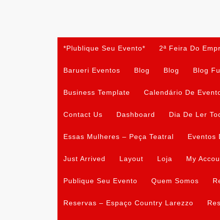
Skip
to
content
*Plublique Seu Evento*
2ª Feira Do Emp
Barueri Eventos
Blog
Blog
Blog Fu
Business Template
Calendário De Event
Contact Us
Dashboard
Dia De Ler To
Essas Mulheres – Peça Teatral
Eventos 
Just Arrived
Layout
Loja
My Accou
Publique Seu Evento
Quem Somos
R
Reservas – Espaço Country Larezzo
Res