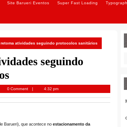
Site Barueri Eventos
Super Fast Loading
Typograp
e retoma atividades seguindo protocolos sanitários
ividades seguindo
os
ueri
0 Comment
4:32 pm
ntos
 de Barueri), que acontece no
estacionamento da