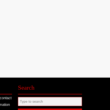
Search
contact
Search
rmation
for: