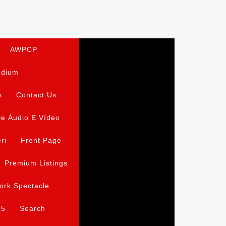
AWPCP
edium
s
Contact Us
e Áudio E Vídeo
ri
Front Page
Premium Listings
ork Spectacle
15
Search