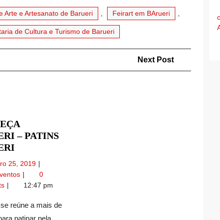
e Arte e Artesanato de Barueri
,
Feirart em BArueri
,
aria de Cultura e Turismo de Barueri
Next
Next Post
Post
EÇA
RI – PATINS
CONHEÇA
ERI
BARUERI
Janeiro
iro 25, 2019
–
25,
Conheça
Eventos
0
PATINS
2019
Barueri
ts
12:47 pm
BARUERI
–
Patins
se reúne a mais de
Barueri
ara patinar pela