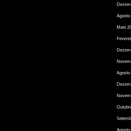
Dezemb
Agosto
Maio 2
Feverei
Dezemb
Novemb
Agosto
Dezemb
Novemb
Outubr
Setemb
Agosto