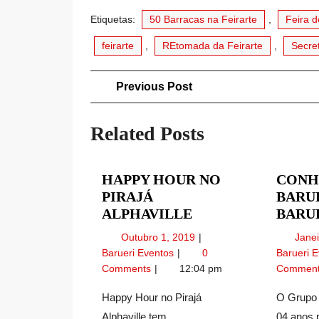
Etiquetas:
50 Barracas na Feirarte
,
Feira d
feirarte
,
REtomada da Feirarte
,
Secret
Navegação
Previous
Previous Post
Post
de
Related Posts
artigos
HAPPY HOUR NO
CONH
PIRAJÁ
BARUE
HAPPY
ALPHAVILLE
BARU
HOUR
Outubro
Outubro 1, 2019
Jane
NO
1,
Happy
Barueri Eventos
0
Barueri 
PIRAJÁ
2019
Hour
Comments
12:04 pm
Commen
ALPHAVILLE
no
Pirajá
Happy Hour no Pirajá
O Grupo 
Alphaville
Alphaville tem
04 anos p