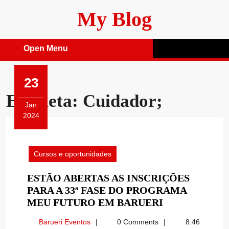
Skip
My Blog
to
content
Open Menu
Open
Menu
23
Etiqueta:
Cuidador;
Jan
2024
Janeiro
23,
2024
Cursos e oportunidades
ESTÃO ABERTAS AS INSCRIÇÕES
PARA A 33ª FASE DO PROGRAMA
ESTÃO
MEU FUTURO EM BARUERI
ABERTAS
Barueri
Barueri Eventos
0 Comments
8:46
AS