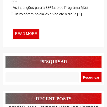
Eventos
am
INSCRIÇÕES
As inscrições para a 33ª fase do Programa Meu
PARA
Futuro abrem no dia 25 e vão até o dia 29[...]
A
33ª
FASE
DO
READ
READ MORE
PROGRAMA
MORE
MEU
FUTURO EM
BARUERI
PESQUISAR
Pesquisar
RECENT POSTS