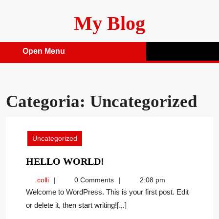
Skip
My Blog
to
content
Open Menu
Open
Menu
Categoria:
Uncategorized
Uncategorized
HELLO
HELLO WORLD!
WORLD!
colli
colli
0 Comments
2:08 pm
Welcome to WordPress. This is your first post. Edit
or delete it, then start writing![...]