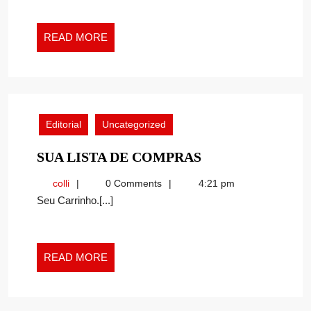
READ
READ MORE
MORE
Editorial
Uncategorized
SUA
SUA LISTA DE COMPRAS
LISTA
colli
colli
0 Comments
4:21 pm
DE
Seu Carrinho.[...]
COMPRAS
READ
READ MORE
MORE